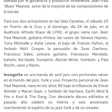
liderada por el guitarrista y productor londinense Jean-Paul
‘Bluey’ Maunick, autor de la mayoría de las composiciones de
la banda.
Para sus dos actuaciones en las Islas Canarias, el sábado 23
en Puerto de la Cruz y el domingo, día 24 de julio, en el
Auditorio Alfredo Kraus de LPGC, el grupo viene con Jean
Paul Maunick, guitarra rítmica; las voces de Vanesa Haynes,
Tony Momrelle y Katie Leone, el bajo de Francis Hylton, al
teclado Matt Cooper, la percusión de Joao Caetano;
Francisco Sales, primera guitarra; Francesco Mendolia,
batería; Sid Gauld, trompeta; Alistair White, trombón, y Paul
Booth, saxo y flauta.
Incognito
es una banda de acid jazz con profundas raíces
en el mundo del jazz, funk y soul. Proyecto personal de Jean
Paul Maunick, nace en los años 80 bajo la influencia de Steve
Wonder y Marvin Gaye, y también de Santana, Earth Wind &
Fire o Kool & The Gang. Con diecisiete discos editados el
pasado año celebró su treinta y seis aniversario
manteniendo el espíritu de su jazz funk y de su creador.