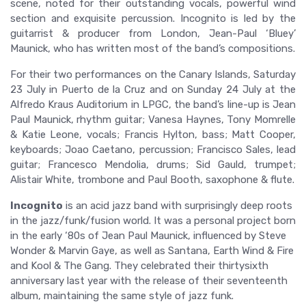
scene, noted for their outstanding vocals, powerful wind
section and exquisite percussion. Incognito is led by the
guitarrist & producer from London, Jean-Paul ‘Bluey’
Maunick, who has written most of the band’s compositions.
For their two performances on the Canary Islands, Saturday
23 July in Puerto de la Cruz and on Sunday 24 July at the
Alfredo Kraus Auditorium in LPGC, the band’s line-up is Jean
Paul Maunick, rhythm guitar; Vanesa Haynes, Tony Momrelle
& Katie Leone, vocals; Francis Hylton, bass; Matt Cooper,
keyboards; Joao Caetano, percussion; Francisco Sales, lead
guitar; Francesco Mendolia, drums; Sid Gauld, trumpet;
Alistair White, trombone and Paul Booth, saxophone & flute.
Incognito
is an acid jazz band with surprisingly deep roots
in the jazz/funk/fusion world. It was a personal project born
in the early ‘80s of Jean Paul Maunick, influenced by Steve
Wonder & Marvin Gaye, as well as Santana, Earth Wind & Fire
and Kool & The Gang. They celebrated their thirtysixth
anniversary last year with the release of their seventeenth
album, maintaining the same style of jazz funk.