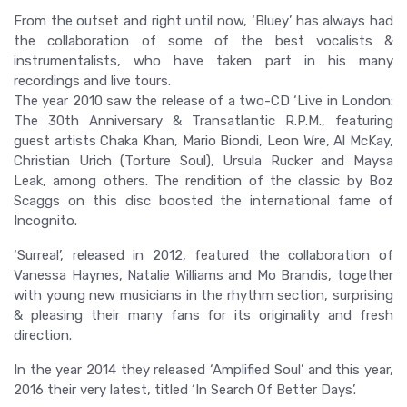
From the outset and right until now, ‘Bluey’ has always had
the collaboration of some of the best vocalists &
instrumentalists, who have taken part in his many
recordings and live tours.
The year 2010 saw the release of a two-CD ‘Live in London:
The 30th Anniversary & Transatlantic R.P.M., featuring
guest artists Chaka Khan, Mario Biondi, Leon Wre, Al McKay,
Christian Urich (Torture Soul), Ursula Rucker and Maysa
Leak, among others. The rendition of the classic by Boz
Scaggs on this disc boosted the international fame of
Incognito.
‘Surreal’, released in 2012, featured the collaboration of
Vanessa Haynes, Natalie Williams and Mo Brandis, together
with young new musicians in the rhythm section, surprising
& pleasing their many fans for its originality and fresh
direction.
In the year 2014 they released ‘Amplified Soul’ and this year,
2016 their very latest, titled ‘In Search Of Better Days’.