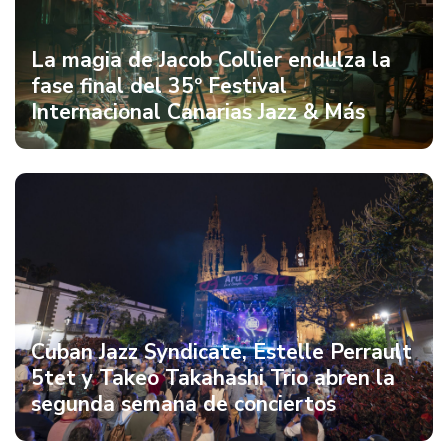
La magia de Jacob Collier endulza la
fase final del 35º Festival
Internacional Canarias Jazz & Más
Cuban Jazz Syndicate, Estelle Perrault
5tet y Takeo Takahashi Trio abren la
segunda semana de conciertos