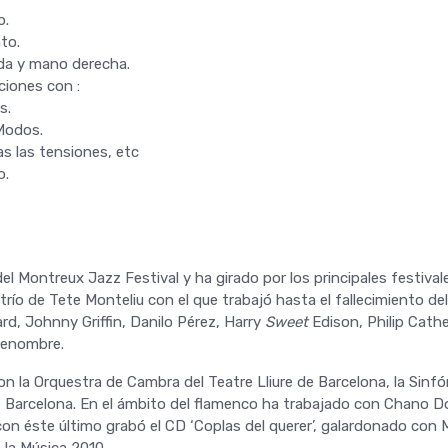
o.
to.
da y mano derecha.
ciones con :
s.
Modos.
s las tensiones, etc
o.
 Montreux Jazz Festival y ha girado por los principales festival
trío de Tete Monteliu con el que trabajó hasta el fallecimiento de
d, Johnny Griffin, Danilo Pérez, Harry
Sweet
Edison, Philip Cath
renombre.
n la Orquestra de Cambra del Teatre Lliure de Barcelona, la Sinfó
e Barcelona. En el ámbito del flamenco ha trabajado con Chano Do
con éste último grabó el CD ‘Coplas del querer’, galardonado con
 la Música 2010.