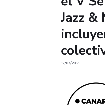
el V Se
Jazz &
incluy
colecti
12/07/2016