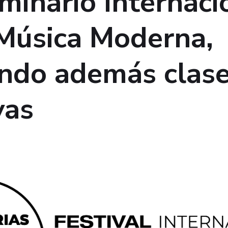
minario Internaci
 Música Moderna,
endo además clas
vas