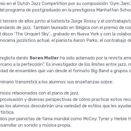
emio en el Dutch Jazz Competition por su composición ‘Gym Jam’, 
del programa de postgraduado en la prestigiosa Manhattan School
 tercero de ellos junto al baterista Jorge Rossy y el contrabajista
andards de jazz. También laureado en Bélgica con el premio de c
el disco ‘The Unquiet Sky’ , grabado en Nueva York y con la colabo
norama jazzístico actual, el pianista Aaron Parks, el contrabajo d
rreglista danés
Soren Moller
ha sido aclamado por la revista am
rcano a la perfección”. Es investigador de los límites entre jazz, 
edad de ensambles que van desde el formato Big Band a grupos 
eminario transmitirá a los alumnos sus enseñanzas sobre:
nicos relacionados con el piano de jazz.
ovisación y diversas perspectivas de cómo practicar estos recu
s los alumnos descubrirán una variedad de estilos que les ayudar
tística.
ados por pianistas de fama mundial como McCoy Tyner y Herbie 
sarrollar un sonido y música propia.