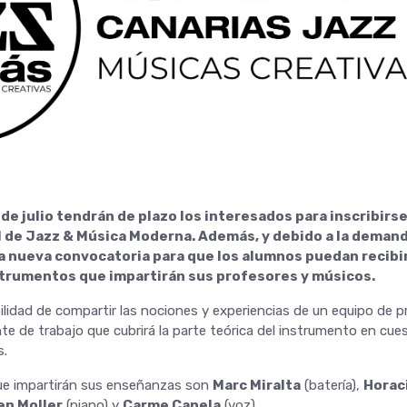
de julio tendrán de plazo los interesados para inscribirse
 de Jazz & Música Moderna. Además, y debido a la deman
a nueva convocatoria para que los alumnos puedan recibir
strumentos que impartirán sus profesores y músicos.
bilidad de compartir las nociones y experiencias de un equipo de 
te de trabajo que cubrirá la parte teórica del instrumento en cu
s.
e impartirán sus enseñanzas son
Marc Miralta
(batería),
Horac
en Moller
(piano) y
Carme Canela
(voz).