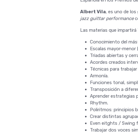
Albert Vila
, es uno de lo
jazz guittar performance
co
Las materias que impartirá 
Conocimiento del másti
Escalas mayor-menor (
Triadas abiertas y cerr
Acordes creados inter
Técnicas para trabajar
Armonía.
Funciones tonal, simpl
Transposición a difere
Aprender estrategias 
Rhythm.
Poliritmos: principios
Crear distintas agrup
Even eitghts / Swing fe
Trabajar dos voces si