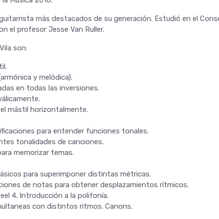
s guitarrista más destacados de su generación. Estudió en el Co
n el profesor Jesse Van Ruller.
Vila son:
l.
armónica y melódica).
adas en todas las inversiones.
válicamente.
 el mástil horizontalmente.
ificaciones para entender funciones tonales.
ntes tonalidades de canciones.
para memorizar temas.
 básicos para superimponer distintas métricas.
aciones de notas para obtener desplazamientos rítmicos.
el 4. Introducción a la polifonía.
multaneas con distintos ritmos. Canons.