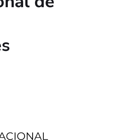
onal de
es