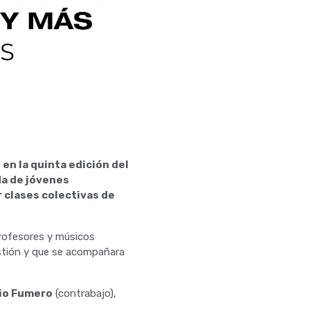
 en la quinta edición del
da de jóvenes
 clases colectivas de
profesores y músicos
estión y que se acompañara
io Fumero
(contrabajo),