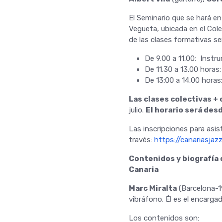
El Seminario que se hará en
Vegueta, ubicada en el Coleg
de las clases formativas se
De 9.00 a 11.00: Instr
De 11.30 a 13.00 hora
De 13:00 a 14.00 horas
Las clases colectivas +
julio.
El horario será desd
Las inscripciones para asi
través:
https://canariasja
Contenidos y biografía 
Canaria
Marc Miralta
(Barcelona-19
vibráfono. Él es el encargad
Los contenidos son: