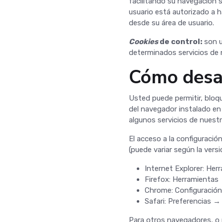
facilitando su navegación si
usuario está autorizado a h
desde su área de usuario.
Cookies
de control:
son u
determinados servicios de 
Cómo desac
Usted puede permitir, bloqu
del navegador instalado en
algunos servicios de nuest
El acceso a la configuració
(puede variar según la vers
Internet Explorer: He
Firefox: Herramientas
Chrome: Configuración
Safari: Preferencias →
Para otros navegadores, o 