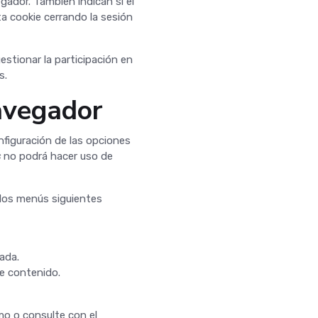
egador. También indican si el
a cookie cerrando la sesión
tionar la participación en
s.
avegador
nfiguración de las opciones
s
no podrá hacer uso de
 los menús siguientes
ada.
e contenido.
mo o consulte con el