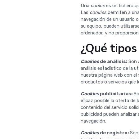
Una
cookie
es un fichero q
Las
cookies
permiten a una
navegación de un usuario o
su equipo, pueden utilizars
ordenador, y no proporciona
¿Qué tipos
Cookies
de análisis:
Son a
análisis estadístico de la u
nuestra página web con el f
productos o servicios que 
Cookies
publicitarias:
So
eficaz posible la oferta de
contenido del servicio soli
publicidad pueden analizar 
navegación.
Cookies
de registro:
Son 