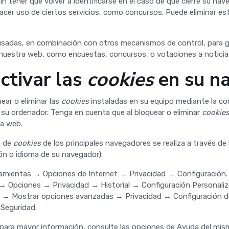
n tener que volver a identificarse en el caso de que cierre su nav
acer uso de ciertos servicios, como concursos. Puede eliminar est
sadas, en combinación con otros mecanismos de control, para ges
nuestra web, como encuestas, concursos, o votaciones a noticia
tivar las
cookies
en su n
ear o eliminar las
cookies
instaladas en su equipo mediante la co
 su ordenador. Tenga en cuenta que al bloquear o eliminar
cookie
ra web.
n de
cookies
de los principales navegadores se realiza a través de
ión o idioma de su navegador):
rramientas → Opciones de Internet → Privacidad → Configuración.
 → Opciones → Privacidad → Historial → Configuración Personaliz
 → Mostrar opciones avanzadas → Privacidad → Configuración d
 Seguridad.
para mayor información, consulte las opciones de Ayuda del mis