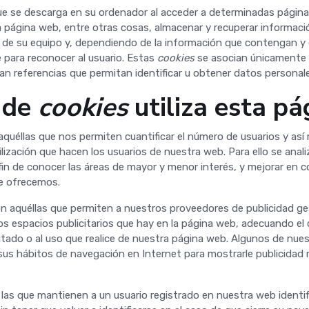
ue se descarga en su ordenador al acceder a determinadas págin
 página web, entre otras cosas, almacenar y recuperar informaci
 de su equipo y, dependiendo de la información que contengan y d
e para reconocer al usuario. Estas
cookies
se asocian únicamente 
n referencias que permitan identificar u obtener datos personale
 de
cookies
utiliza esta p
quéllas que nos permiten cuantificar el número de usuarios y así r
tilización que hacen los usuarios de nuestra web. Para ello se ana
in de conocer las áreas de mayor y menor interés, y mejorar en c
le ofrecemos.
n aquéllas que permiten a nuestros proveedores de publicidad ge
 los espacios publicitarios que hay en la página web, adecuando el
citado o al uso que realice de nuestra página web. Algunos de nu
sus hábitos de navegación en Internet para mostrarle publicidad r
las que mantienen a un usuario registrado en nuestra web identif