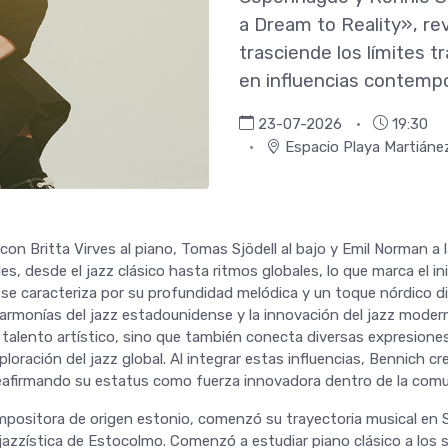
a Dream to Reality», rev
trasciende los límites t
en influencias contemp
23-07-2026
19:30
Espacio Playa Martiánez
 con Britta Virves al piano, Tomas Sjödell al bajo y Emil Norman a 
es, desde el jazz clásico hasta ritmos globales, lo que marca el in
 se caracteriza por su profundidad melódica y un toque nórdico d
 armonías del jazz estadounidense y la innovación del jazz moder
talento artístico, sino que también conecta diversas expresiones
loración del jazz global. Al integrar estas influencias, Bennich cr
 reafirmando su estatus como fuerza innovadora dentro de la comu
compositora de origen estonio, comenzó su trayectoria musical en
jazzística de Estocolmo. Comenzó a estudiar piano clásico a los s