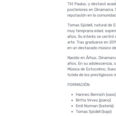
Tiit Paulus, y destacó aca
posteriores en Dinamarca. S
reputación en la comunidad 
Tomas Sjödell, natural de 
muy temprana edad, experim
años. Su interés se centró
arte. Tras graduarse en 20
en un destacado músico d
Nacido en Århus, Dinamarca
años. En su adolescencia, su
Música de Estocolmo, Sueci
tutela de los prestigiosos 
FORMACIÓN:
Hannes Bennich (saxo
Britta Virves (piano)
Emil Norman (batería)
Tomas Sjödell (bajo)