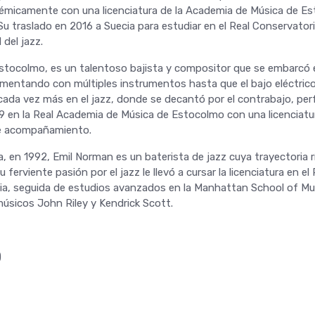
démicamente con una licenciatura de la Academia de Música de Es
u traslado en 2016 a Suecia para estudiar en el Real Conservator
del jazz.
Estocolmo, es un talentoso bajista y compositor que se embarcó e
entando con múltiples instrumentos hasta que el bajo eléctrico 
 cada vez más en el jazz, donde se decantó por el contrabajo, p
19 en la Real Academia de Música de Estocolmo con una licenciat
e acompañamiento.
, en 1992, Emil Norman es un baterista de jazz cuya trayectoria 
 ferviente pasión por el jazz le llevó a cursar la licenciatura en e
a, seguida de estudios avanzados en la Manhattan School of Musi
músicos John Riley y Kendrick Scott.
)