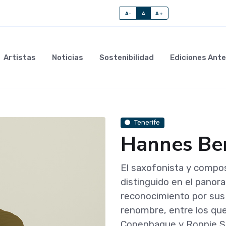
A-
A
A+
Artistas
Noticias
Sostenibilidad
Ediciones Ante
Tenerife
Hannes Be
El saxofonista y compo
distinguido en el panor
reconocimiento por sus 
renombre, entre los que
Copenhague y Ronnie S