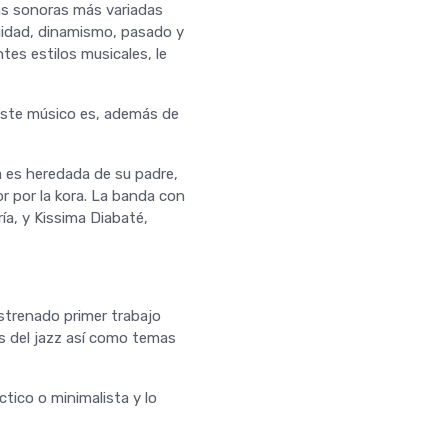
ias sonoras más variadas
nidad, dinamismo, pasado y
tes estilos musicales, le
 este músico es, además de
a es heredada de su padre,
r por la kora. La banda con
ría, y Kissima Diabaté,
estrenado primer trabajo
rs del jazz así como temas
tico o minimalista y lo