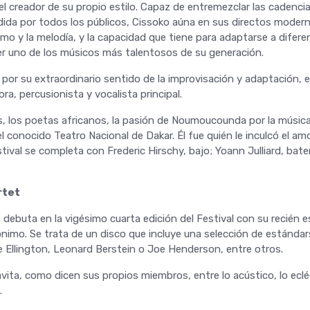
 el creador de su propio estilo. Capaz de entremezclar las cadenc
ida por todos los públicos, Cissoko aúna en sus directos moder
tmo y la melodía, y la capacidad que tiene para adaptarse a diferen
r uno de los músicos más talentosos de su generación.
 por su extraordinario sentido de la improvisación y adaptación,
ra, percusionista y vocalista principal.
ts, los poetas africanos, la pasión de Noumoucounda por la músic
conocido Teatro Nacional de Dakar. Él fue quién le inculcó el amo
tival se completa con Frederic Hirschy, bajo; Yoann Julliard, bate
rtet
debuta en la vigésimo cuarta edición del Festival con su recién 
ónimo. Se trata de un disco que incluye una selección de estánda
e Ellington, Leonard Berstein o Joe Henderson, entre otros.
ita, como dicen sus propios miembros, entre lo acústico, lo ecléc
.