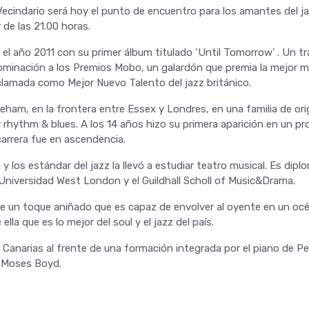
ecindario será hoy el punto de encuentro para los amantes del ja
 de las 21.00 horas.
l año 2011 con su primer álbum titulado ‘Until Tomorrow’ . Un tr
nominación a los Premios Mobo, un galardón que premia la mejor m
lamada como Mejor Nuevo Talento del jazz británico.
ham, en la frontera entre Essex y Londres, en una familia de or
rhythm & blues. A los 14 años hizo su primera aparición en un pro
arrera fue en ascendencia.
 y los estándar del jazz la llevó a estudiar teatro musical. Es dip
 Universidad West London y el Guildhall Scholl of Music&Drama.
ene un toque aniñado que es capaz de envolver al oyente en un oc
 ella que es lo mejor del soul y el jazz del país.
as Canarias al frente de una formación integrada por el piano de P
e Moses Boyd.
o