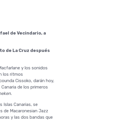
afael de Vecindario, a
erto de La Cruz después
Macfarlane y los sonidos
n los ritmos
counda Cissoko, darán hoy,
n Canaria de los primeros
neken.
 Islas Canarias, se
nes de Macaronesian Jazz
horas y las dos bandas que