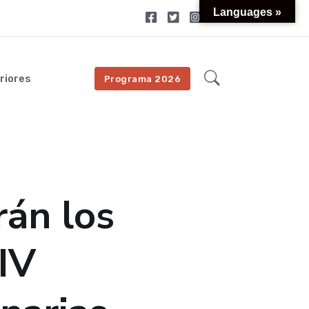
Languages »
riores
Programa 2026
rán los
IV