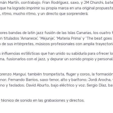
uimán Martín, contrabajo; Fran Rodríguez, saxo, y JM Churchi, ba
ue ha logrado imprimir su propia marca en una original propuesta
s, ritmo, mucho ritmo, y un directo que sorprenderá.
res bandas de latin jazz fusión de las Islas Canarias, los cuatro 
 titulados ‘Amanece’, ‘Mejunje’, ‘Materia Prima’ y ‘The beat goes
 de sus intérpretes, músicos profesionales con amplia trayectori
 influencias estilísticas que han unido su sabiduría para ofrecer l
ina, fusionarlos con el jazz, y depurar un sonido propio y persona
Lorenzo
Mangui,
también trompetista, fluger y coros, la formació
or; Fernando Barrios, saxo tenor, alto y barítono; Jordi Arocha, 
no y teclados; David Aburto, bajo eléctrico y voz; Sergio Díaz, ba
 técnico de sonido en las grabaciones y directos.